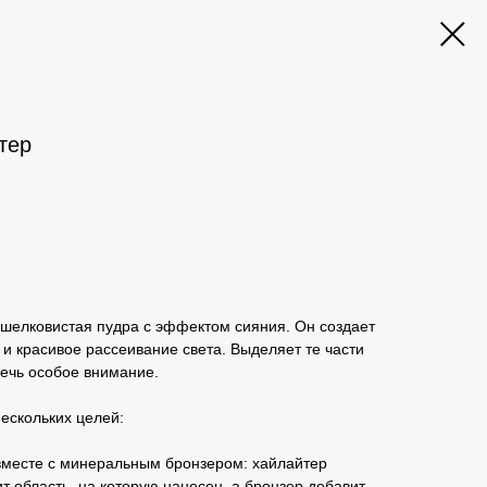
тер
 шелковистая пудра с эффектом сияния. Он создает
 и красивое рассеивание света. Выделяет те части
лечь особое внимание.
ескольких целей:
 вместе с минеральным бронзером: хайлайтер
т область, на которую нанесен, а бронзер добавит