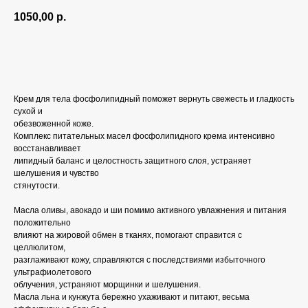
1050,00
р.
Добавить в корзину
Крем для тела фосфолипидный поможет вернуть свежесть и гладкость
сухой и
обезвоженной коже.
Комплекс питательных масел фосфолипидного крема интенсивно
восстанавливает
липидный баланс и целостность защитного слоя, устраняет
шелушения и чувство
стянутости.
Масла оливы, авокадо и ши помимо активного увлажнения и питания
положительно
влияют на жировой обмен в тканях, помогают справится с
целлюлитом,
разглаживают кожу, справляются с последствиями избыточного
ультрафиолетового
облучения, устраняют морщинки и шелушения.
Масла льна и кунжута бережно ухаживают и питают, весьма