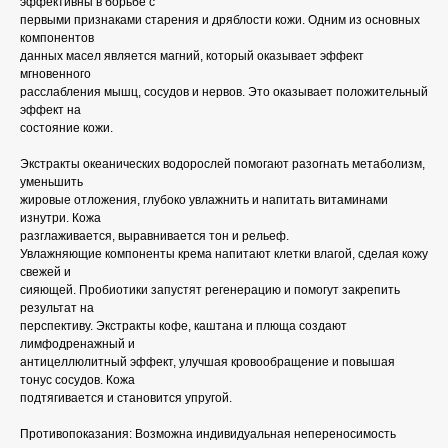
эффективны в борьбе с
первыми признаками старения и дряблости кожи. Одним из основных
компонентов
данных масел является магний, который оказывает эффект
мгновенного
расслабления мышц, сосудов и нервов. Это оказывает положительный
эффект на
состояние кожи.
Экстракты океанических водорослей помогают разогнать метаболизм,
уменьшить
жировые отложения, глубоко увлажнить и напитать витаминами
изнутри. Кожа
разглаживается, выравнивается тон и рельеф.
Увлажняющие компоненты крема напитают клетки влагой, сделая кожу
свежей и
сияющей. Пробиотики запустят регенерацию и помогут закрепить
результат на
перспективу. Экстракты кофе, каштана и плюща создают
лимфодренажный и
антицеллюлитный эффект, улучшая кровообращение и повышая
тонус сосудов. Кожа
подтягивается и становится упругой.
Противопоказания: Возможна индивидуальная непереносимость